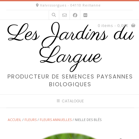
Skip
Valvissorgues - 04110 Reillanne
to
content
Les Jardins du
0 items
- 0,00€
Largue
PRODUCTEUR DE SEMENCES PAYSANNES
BIOLOGIQUES
CATALOGUE
ACCUEIL
/
FLEURS
/
FLEURS ANNUELLES
/ NIELLE DES BLÉS