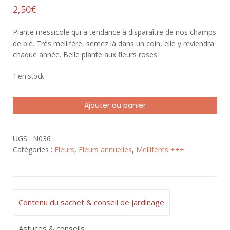
2,50
€
Plante messicole qui a tendance à disparaître de nos champs
de blé. Très mellifère, semez là dans un coin, elle y reviendra
chaque année. Belle plante aux fleurs roses.
1 en stock
quantité
Ajouter au panier
de
Nielle
des
UGS :
N036
blés
Catégories :
Fleurs
,
Fleurs annuelles
,
Mellifères +++
Contenu du sachet & conseil de jardinage
Astuces & conseils